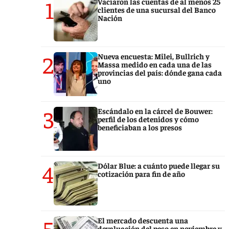
1
Vaciaron las cuentas de al menos 25
clientes de una sucursal del Banco
Nación
2
Nueva encuesta: Milei, Bullrich y
Massa medido en cada una de las
provincias del país: dónde gana cada
uno
3
Escándalo en la cárcel de Bouwer:
perfil de los detenidos y cómo
beneficiaban a los presos
4
Dólar Blue: a cuánto puede llegar su
cotización para fin de año
5
El mercado descuenta una
devaluación del peso en noviembre y