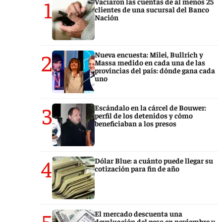
1
Vaciaron las cuentas de al menos 25
clientes de una sucursal del Banco
Nación
2
Nueva encuesta: Milei, Bullrich y
Massa medido en cada una de las
provincias del país: dónde gana cada
uno
3
Escándalo en la cárcel de Bouwer:
perfil de los detenidos y cómo
beneficiaban a los presos
4
Dólar Blue: a cuánto puede llegar su
cotización para fin de año
5
El mercado descuenta una
devaluación del peso en noviembre y