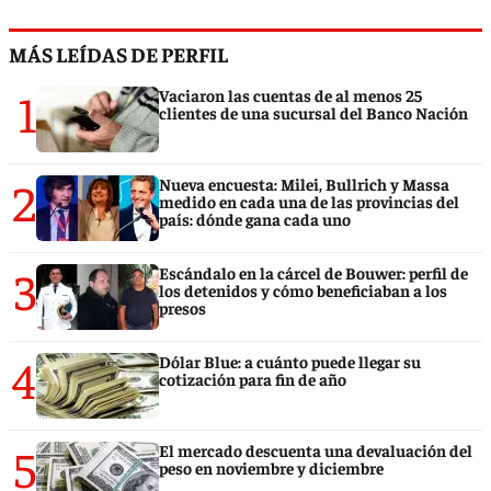
MÁS LEÍDAS DE PERFIL
1
Vaciaron las cuentas de al menos 25
clientes de una sucursal del Banco Nación
2
Nueva encuesta: Milei, Bullrich y Massa
medido en cada una de las provincias del
país: dónde gana cada uno
3
Escándalo en la cárcel de Bouwer: perfil de
los detenidos y cómo beneficiaban a los
presos
4
Dólar Blue: a cuánto puede llegar su
cotización para fin de año
5
El mercado descuenta una devaluación del
peso en noviembre y diciembre