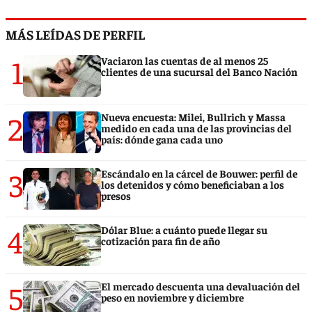
MÁS LEÍDAS DE PERFIL
1
Vaciaron las cuentas de al menos 25
clientes de una sucursal del Banco Nación
2
Nueva encuesta: Milei, Bullrich y Massa
medido en cada una de las provincias del
país: dónde gana cada uno
3
Escándalo en la cárcel de Bouwer: perfil de
los detenidos y cómo beneficiaban a los
presos
4
Dólar Blue: a cuánto puede llegar su
cotización para fin de año
5
El mercado descuenta una devaluación del
peso en noviembre y diciembre