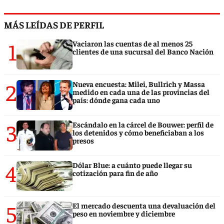
MÁS LEÍDAS DE PERFIL
1
Vaciaron las cuentas de al menos 25
clientes de una sucursal del Banco Nación
2
Nueva encuesta: Milei, Bullrich y Massa
medido en cada una de las provincias del
país: dónde gana cada uno
3
Escándalo en la cárcel de Bouwer: perfil de
los detenidos y cómo beneficiaban a los
presos
4
Dólar Blue: a cuánto puede llegar su
cotización para fin de año
5
El mercado descuenta una devaluación del
peso en noviembre y diciembre