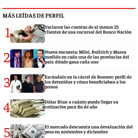
MÁS LEÍDAS DE PERFIL
1
Vaciaron las cuentas de al menos 25
clientes de una sucursal del Banco Nación
2
Nueva encuesta: Milei, Bullrich y Massa
medido en cada una de las provincias del
país: dónde gana cada uno
3
Escándalo en la cárcel de Bouwer: perfil de
los detenidos y cómo beneficiaban a los
presos
4
Dólar Blue: a cuánto puede llegar su
cotización para fin de año
5
El mercado descuenta una devaluación del
peso en noviembre y diciembre