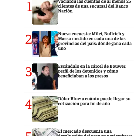
1
Vaciaron las cuentas de al menos 25
clientes de una sucursal del Banco
Nación
2
Nueva encuesta: Milei, Bullrich y
Massa medido en cada una de las
provincias del país: dónde gana cada
uno
3
Escándalo en la cárcel de Bouwer:
perfil de los detenidos y cómo
beneficiaban a los presos
4
Dólar Blue: a cuánto puede llegar su
cotización para fin de año
5
El mercado descuenta una
devaluación del peso en noviembre y