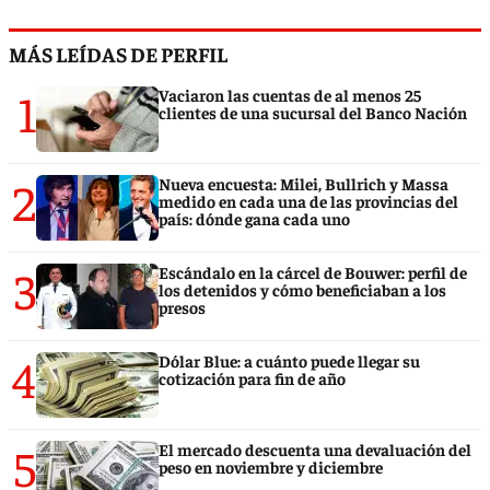
MÁS LEÍDAS DE PERFIL
1
Vaciaron las cuentas de al menos 25
clientes de una sucursal del Banco Nación
2
Nueva encuesta: Milei, Bullrich y Massa
medido en cada una de las provincias del
país: dónde gana cada uno
3
Escándalo en la cárcel de Bouwer: perfil de
los detenidos y cómo beneficiaban a los
presos
4
Dólar Blue: a cuánto puede llegar su
cotización para fin de año
5
El mercado descuenta una devaluación del
peso en noviembre y diciembre