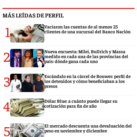
MÁS LEÍDAS DE PERFIL
1
Vaciaron las cuentas de al menos 25
clientes de una sucursal del Banco Nación
2
Nueva encuesta: Milei, Bullrich y Massa
medido en cada una de las provincias del
país: dónde gana cada uno
3
Escándalo en la cárcel de Bouwer: perfil de
los detenidos y cómo beneficiaban a los
presos
4
Dólar Blue: a cuánto puede llegar su
cotización para fin de año
5
El mercado descuenta una devaluación del
peso en noviembre y diciembre