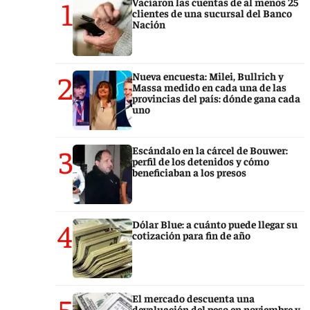
1
Vaciaron las cuentas de al menos 25
clientes de una sucursal del Banco
Nación
2
Nueva encuesta: Milei, Bullrich y
Massa medido en cada una de las
provincias del país: dónde gana cada
uno
3
Escándalo en la cárcel de Bouwer:
perfil de los detenidos y cómo
beneficiaban a los presos
4
Dólar Blue: a cuánto puede llegar su
cotización para fin de año
5
El mercado descuenta una
devaluación del peso en noviembre y