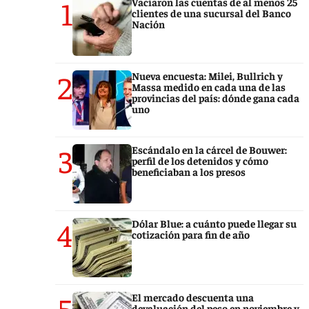
1
Vaciaron las cuentas de al menos 25
clientes de una sucursal del Banco
Nación
2
Nueva encuesta: Milei, Bullrich y
Massa medido en cada una de las
provincias del país: dónde gana cada
uno
3
Escándalo en la cárcel de Bouwer:
perfil de los detenidos y cómo
beneficiaban a los presos
4
Dólar Blue: a cuánto puede llegar su
cotización para fin de año
5
El mercado descuenta una
devaluación del peso en noviembre y