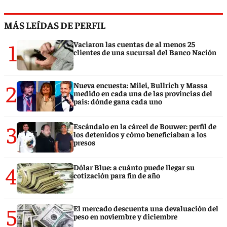
MÁS LEÍDAS DE PERFIL
1
Vaciaron las cuentas de al menos 25
clientes de una sucursal del Banco Nación
2
Nueva encuesta: Milei, Bullrich y Massa
medido en cada una de las provincias del
país: dónde gana cada uno
3
Escándalo en la cárcel de Bouwer: perfil de
los detenidos y cómo beneficiaban a los
presos
4
Dólar Blue: a cuánto puede llegar su
cotización para fin de año
5
El mercado descuenta una devaluación del
peso en noviembre y diciembre