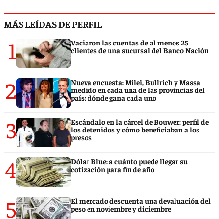
MÁS LEÍDAS DE PERFIL
1
Vaciaron las cuentas de al menos 25
clientes de una sucursal del Banco Nación
2
Nueva encuesta: Milei, Bullrich y Massa
medido en cada una de las provincias del
país: dónde gana cada uno
3
Escándalo en la cárcel de Bouwer: perfil de
los detenidos y cómo beneficiaban a los
presos
4
Dólar Blue: a cuánto puede llegar su
cotización para fin de año
5
El mercado descuenta una devaluación del
peso en noviembre y diciembre