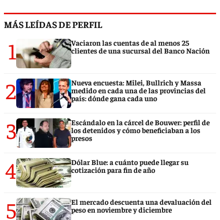
MÁS LEÍDAS DE PERFIL
1
Vaciaron las cuentas de al menos 25
clientes de una sucursal del Banco Nación
2
Nueva encuesta: Milei, Bullrich y Massa
medido en cada una de las provincias del
país: dónde gana cada uno
3
Escándalo en la cárcel de Bouwer: perfil de
los detenidos y cómo beneficiaban a los
presos
4
Dólar Blue: a cuánto puede llegar su
cotización para fin de año
5
El mercado descuenta una devaluación del
peso en noviembre y diciembre