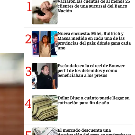
1
Vaciaron las cuentas de al menos 25
clientes de una sucursal del Banco
Nación
2
Nueva encuesta: Milei, Bullrich y
Massa medido en cada una de las
provincias del país: dónde gana cada
uno
3
Escándalo en la cárcel de Bouwer:
perfil de los detenidos y cómo
beneficiaban a los presos
4
Dólar Blue: a cuánto puede llegar su
cotización para fin de año
5
El mercado descuenta una
devaluación del peso en noviembre y