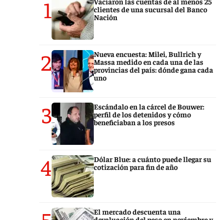
1
Vaciaron las cuentas de al menos 25
clientes de una sucursal del Banco
Nación
2
Nueva encuesta: Milei, Bullrich y
Massa medido en cada una de las
provincias del país: dónde gana cada
uno
3
Escándalo en la cárcel de Bouwer:
perfil de los detenidos y cómo
beneficiaban a los presos
4
Dólar Blue: a cuánto puede llegar su
cotización para fin de año
5
El mercado descuenta una
devaluación del peso en noviembre y