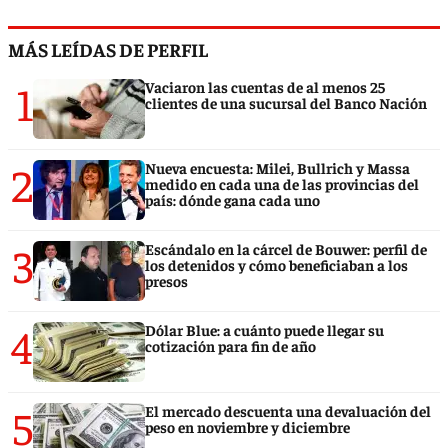
MÁS LEÍDAS DE PERFIL
1
Vaciaron las cuentas de al menos 25
clientes de una sucursal del Banco Nación
2
Nueva encuesta: Milei, Bullrich y Massa
medido en cada una de las provincias del
país: dónde gana cada uno
3
Escándalo en la cárcel de Bouwer: perfil de
los detenidos y cómo beneficiaban a los
presos
4
Dólar Blue: a cuánto puede llegar su
cotización para fin de año
5
El mercado descuenta una devaluación del
peso en noviembre y diciembre