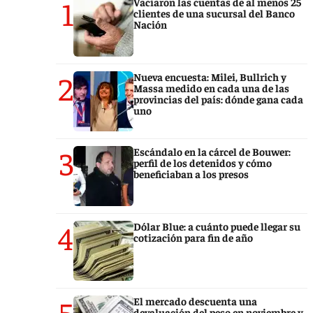
1
Vaciaron las cuentas de al menos 25
clientes de una sucursal del Banco
Nación
2
Nueva encuesta: Milei, Bullrich y
Massa medido en cada una de las
provincias del país: dónde gana cada
uno
3
Escándalo en la cárcel de Bouwer:
perfil de los detenidos y cómo
beneficiaban a los presos
4
Dólar Blue: a cuánto puede llegar su
cotización para fin de año
5
El mercado descuenta una
devaluación del peso en noviembre y