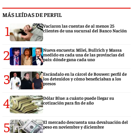
MÁS LEÍDAS DE PERFIL
1
Vaciaron las cuentas de al menos 25
clientes de una sucursal del Banco Nación
2
Nueva encuesta: Milei, Bullrich y Massa
medido en cada una de las provincias del
país: dónde gana cada uno
3
Escándalo en la cárcel de Bouwer: perfil de
los detenidos y cómo beneficiaban a los
presos
4
Dólar Blue: a cuánto puede llegar su
cotización para fin de año
5
El mercado descuenta una devaluación del
peso en noviembre y diciembre