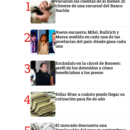
1
Vaciaron las cuentas de al menos 25
clientes de una sucursal del Banco
Nación
2
Nueva encuesta: Milei, Bullrich y
Massa medido en cada una de las
provincias del país: dónde gana cada
uno
3
Escándalo en la cárcel de Bouwer:
perfil de los detenidos y cómo
beneficiaban a los presos
4
Dólar Blue: a cuánto puede llegar su
cotización para fin de año
5
El mercado descuenta una
devaluación del peso en noviembre y