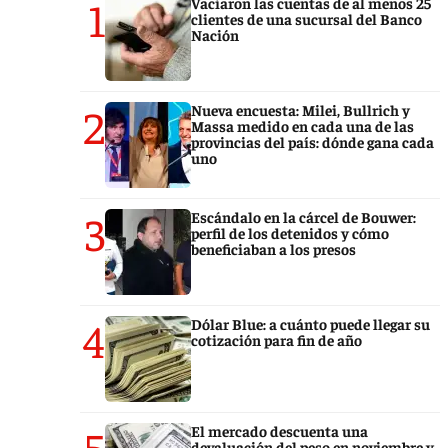
1
Vaciaron las cuentas de al menos 25
clientes de una sucursal del Banco
Nación
2
Nueva encuesta: Milei, Bullrich y
Massa medido en cada una de las
provincias del país: dónde gana cada
uno
3
Escándalo en la cárcel de Bouwer:
perfil de los detenidos y cómo
beneficiaban a los presos
4
Dólar Blue: a cuánto puede llegar su
cotización para fin de año
5
El mercado descuenta una
devaluación del peso en noviembre y