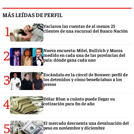
MÁS LEÍDAS DE PERFIL
1
Vaciaron las cuentas de al menos 25
clientes de una sucursal del Banco Nación
2
Nueva encuesta: Milei, Bullrich y Massa
medido en cada una de las provincias del
país: dónde gana cada uno
3
Escándalo en la cárcel de Bouwer: perfil de
los detenidos y cómo beneficiaban a los
presos
4
Dólar Blue: a cuánto puede llegar su
cotización para fin de año
5
El mercado descuenta una devaluación del
peso en noviembre y diciembre