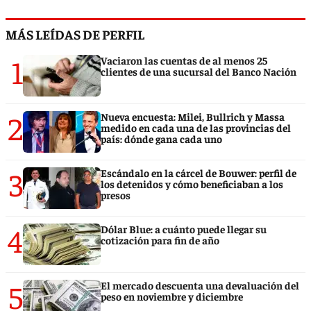
MÁS LEÍDAS DE PERFIL
1
Vaciaron las cuentas de al menos 25
clientes de una sucursal del Banco Nación
2
Nueva encuesta: Milei, Bullrich y Massa
medido en cada una de las provincias del
país: dónde gana cada uno
3
Escándalo en la cárcel de Bouwer: perfil de
los detenidos y cómo beneficiaban a los
presos
4
Dólar Blue: a cuánto puede llegar su
cotización para fin de año
5
El mercado descuenta una devaluación del
peso en noviembre y diciembre