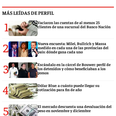
MÁS LEÍDAS DE PERFIL
1
Vaciaron las cuentas de al menos 25
clientes de una sucursal del Banco Nación
2
Nueva encuesta: Milei, Bullrich y Massa
medido en cada una de las provincias del
país: dónde gana cada uno
3
Escándalo en la cárcel de Bouwer: perfil de
los detenidos y cómo beneficiaban a los
presos
4
Dólar Blue: a cuánto puede llegar su
cotización para fin de año
5
El mercado descuenta una devaluación del
peso en noviembre y diciembre