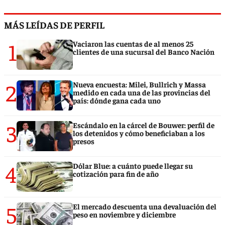
MÁS LEÍDAS DE PERFIL
1
Vaciaron las cuentas de al menos 25
clientes de una sucursal del Banco Nación
2
Nueva encuesta: Milei, Bullrich y Massa
medido en cada una de las provincias del
país: dónde gana cada uno
3
Escándalo en la cárcel de Bouwer: perfil de
los detenidos y cómo beneficiaban a los
presos
4
Dólar Blue: a cuánto puede llegar su
cotización para fin de año
5
El mercado descuenta una devaluación del
peso en noviembre y diciembre