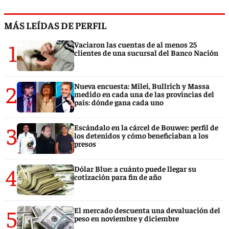
MÁS LEÍDAS DE PERFIL
1
Vaciaron las cuentas de al menos 25
clientes de una sucursal del Banco Nación
2
Nueva encuesta: Milei, Bullrich y Massa
medido en cada una de las provincias del
país: dónde gana cada uno
3
Escándalo en la cárcel de Bouwer: perfil de
los detenidos y cómo beneficiaban a los
presos
4
Dólar Blue: a cuánto puede llegar su
cotización para fin de año
5
El mercado descuenta una devaluación del
peso en noviembre y diciembre