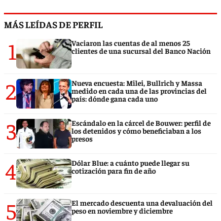
MÁS LEÍDAS DE PERFIL
1
Vaciaron las cuentas de al menos 25
clientes de una sucursal del Banco Nación
2
Nueva encuesta: Milei, Bullrich y Massa
medido en cada una de las provincias del
país: dónde gana cada uno
3
Escándalo en la cárcel de Bouwer: perfil de
los detenidos y cómo beneficiaban a los
presos
4
Dólar Blue: a cuánto puede llegar su
cotización para fin de año
5
El mercado descuenta una devaluación del
peso en noviembre y diciembre