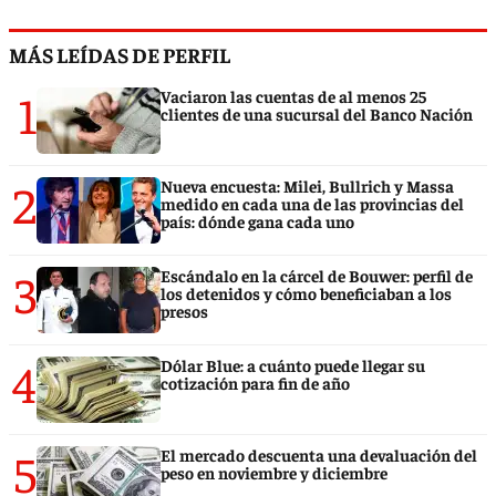
MÁS LEÍDAS DE PERFIL
1
Vaciaron las cuentas de al menos 25
clientes de una sucursal del Banco Nación
2
Nueva encuesta: Milei, Bullrich y Massa
medido en cada una de las provincias del
país: dónde gana cada uno
3
Escándalo en la cárcel de Bouwer: perfil de
los detenidos y cómo beneficiaban a los
presos
4
Dólar Blue: a cuánto puede llegar su
cotización para fin de año
5
El mercado descuenta una devaluación del
peso en noviembre y diciembre