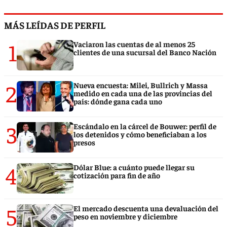
MÁS LEÍDAS DE PERFIL
1
Vaciaron las cuentas de al menos 25
clientes de una sucursal del Banco Nación
2
Nueva encuesta: Milei, Bullrich y Massa
medido en cada una de las provincias del
país: dónde gana cada uno
3
Escándalo en la cárcel de Bouwer: perfil de
los detenidos y cómo beneficiaban a los
presos
4
Dólar Blue: a cuánto puede llegar su
cotización para fin de año
5
El mercado descuenta una devaluación del
peso en noviembre y diciembre