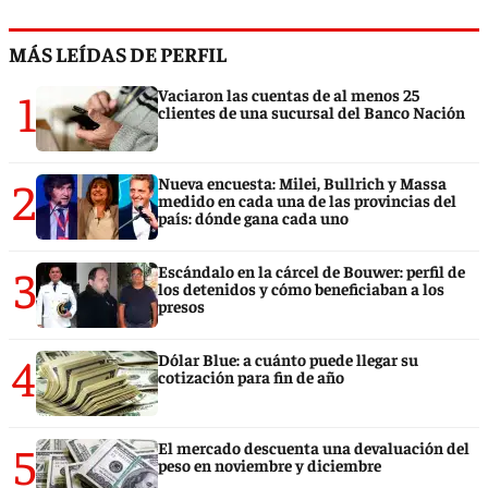
MÁS LEÍDAS DE PERFIL
1
Vaciaron las cuentas de al menos 25
clientes de una sucursal del Banco Nación
2
Nueva encuesta: Milei, Bullrich y Massa
medido en cada una de las provincias del
país: dónde gana cada uno
3
Escándalo en la cárcel de Bouwer: perfil de
los detenidos y cómo beneficiaban a los
presos
4
Dólar Blue: a cuánto puede llegar su
cotización para fin de año
5
El mercado descuenta una devaluación del
peso en noviembre y diciembre