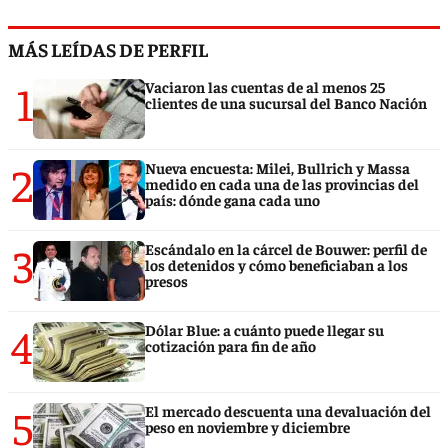
MÁS LEÍDAS DE PERFIL
1
Vaciaron las cuentas de al menos 25
clientes de una sucursal del Banco Nación
2
Nueva encuesta: Milei, Bullrich y Massa
medido en cada una de las provincias del
país: dónde gana cada uno
3
Escándalo en la cárcel de Bouwer: perfil de
los detenidos y cómo beneficiaban a los
presos
4
Dólar Blue: a cuánto puede llegar su
cotización para fin de año
5
El mercado descuenta una devaluación del
peso en noviembre y diciembre