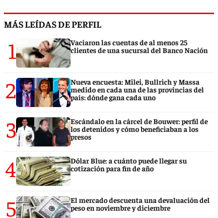
MÁS LEÍDAS DE PERFIL
1
Vaciaron las cuentas de al menos 25
clientes de una sucursal del Banco Nación
2
Nueva encuesta: Milei, Bullrich y Massa
medido en cada una de las provincias del
país: dónde gana cada uno
3
Escándalo en la cárcel de Bouwer: perfil de
los detenidos y cómo beneficiaban a los
presos
4
Dólar Blue: a cuánto puede llegar su
cotización para fin de año
5
El mercado descuenta una devaluación del
peso en noviembre y diciembre