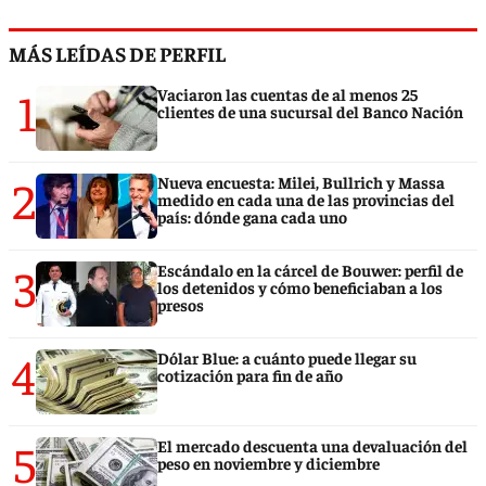
MÁS LEÍDAS DE PERFIL
1
Vaciaron las cuentas de al menos 25
clientes de una sucursal del Banco Nación
2
Nueva encuesta: Milei, Bullrich y Massa
medido en cada una de las provincias del
país: dónde gana cada uno
3
Escándalo en la cárcel de Bouwer: perfil de
los detenidos y cómo beneficiaban a los
presos
4
Dólar Blue: a cuánto puede llegar su
cotización para fin de año
5
El mercado descuenta una devaluación del
peso en noviembre y diciembre