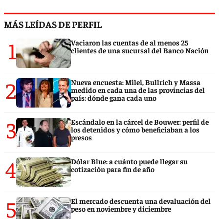
MÁS LEÍDAS DE PERFIL
1
Vaciaron las cuentas de al menos 25
clientes de una sucursal del Banco Nación
2
Nueva encuesta: Milei, Bullrich y Massa
medido en cada una de las provincias del
país: dónde gana cada uno
3
Escándalo en la cárcel de Bouwer: perfil de
los detenidos y cómo beneficiaban a los
presos
4
Dólar Blue: a cuánto puede llegar su
cotización para fin de año
5
El mercado descuenta una devaluación del
peso en noviembre y diciembre