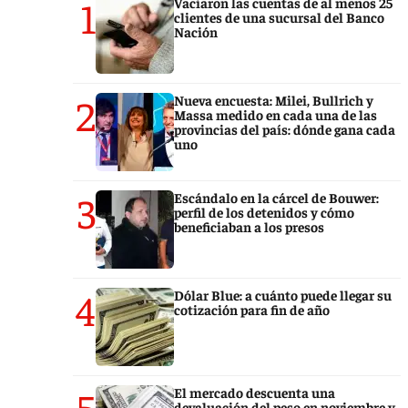
1
Vaciaron las cuentas de al menos 25
clientes de una sucursal del Banco
Nación
2
Nueva encuesta: Milei, Bullrich y
Massa medido en cada una de las
provincias del país: dónde gana cada
uno
3
Escándalo en la cárcel de Bouwer:
perfil de los detenidos y cómo
beneficiaban a los presos
4
Dólar Blue: a cuánto puede llegar su
cotización para fin de año
5
El mercado descuenta una
devaluación del peso en noviembre y