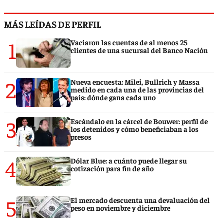
MÁS LEÍDAS DE PERFIL
1
Vaciaron las cuentas de al menos 25
clientes de una sucursal del Banco Nación
2
Nueva encuesta: Milei, Bullrich y Massa
medido en cada una de las provincias del
país: dónde gana cada uno
3
Escándalo en la cárcel de Bouwer: perfil de
los detenidos y cómo beneficiaban a los
presos
4
Dólar Blue: a cuánto puede llegar su
cotización para fin de año
5
El mercado descuenta una devaluación del
peso en noviembre y diciembre