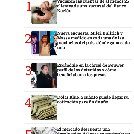
1
Vaciaron las cuentas de al menos 25
clientes de una sucursal del Banco
Nación
2
Nueva encuesta: Milei, Bullrich y
Massa medido en cada una de las
provincias del país: dónde gana cada
uno
3
Escándalo en la cárcel de Bouwer:
perfil de los detenidos y cómo
beneficiaban a los presos
4
Dólar Blue: a cuánto puede llegar su
cotización para fin de año
5
El mercado descuenta una
devaluación del peso en noviembre y