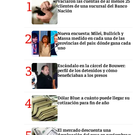
1
Vaciaron las cuentas de al menos 25
clientes de una sucursal del Banco
Nación
2
Nueva encuesta: Milei, Bullrich y
Massa medido en cada una de las
provincias del país: dónde gana cada
uno
3
Escándalo en la cárcel de Bouwer:
perfil de los detenidos y cómo
beneficiaban a los presos
4
Dólar Blue: a cuánto puede llegar su
cotización para fin de año
5
El mercado descuenta una
devaluación del peso en noviembre y