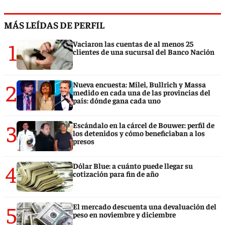
MÁS LEÍDAS DE PERFIL
1
Vaciaron las cuentas de al menos 25
clientes de una sucursal del Banco Nación
2
Nueva encuesta: Milei, Bullrich y Massa
medido en cada una de las provincias del
país: dónde gana cada uno
3
Escándalo en la cárcel de Bouwer: perfil de
los detenidos y cómo beneficiaban a los
presos
4
Dólar Blue: a cuánto puede llegar su
cotización para fin de año
5
El mercado descuenta una devaluación del
peso en noviembre y diciembre