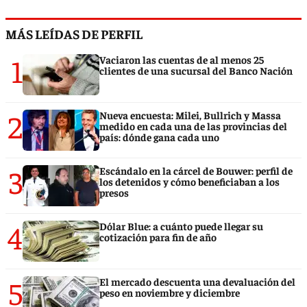
MÁS LEÍDAS DE PERFIL
1
Vaciaron las cuentas de al menos 25
clientes de una sucursal del Banco Nación
2
Nueva encuesta: Milei, Bullrich y Massa
medido en cada una de las provincias del
país: dónde gana cada uno
3
Escándalo en la cárcel de Bouwer: perfil de
los detenidos y cómo beneficiaban a los
presos
4
Dólar Blue: a cuánto puede llegar su
cotización para fin de año
5
El mercado descuenta una devaluación del
peso en noviembre y diciembre