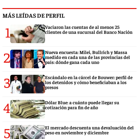
MÁS LEÍDAS DE PERFIL
1
Vaciaron las cuentas de al menos 25
clientes de una sucursal del Banco Nación
2
Nueva encuesta: Milei, Bullrich y Massa
medido en cada una de las provincias del
país: dónde gana cada uno
3
Escándalo en la cárcel de Bouwer: perfil de
los detenidos y cómo beneficiaban a los
presos
4
Dólar Blue: a cuánto puede llegar su
cotización para fin de año
5
El mercado descuenta una devaluación del
peso en noviembre y diciembre