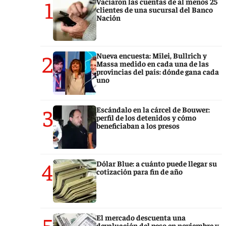
1
Vaciaron las cuentas de al menos 25
clientes de una sucursal del Banco
Nación
2
Nueva encuesta: Milei, Bullrich y
Massa medido en cada una de las
provincias del país: dónde gana cada
uno
3
Escándalo en la cárcel de Bouwer:
perfil de los detenidos y cómo
beneficiaban a los presos
4
Dólar Blue: a cuánto puede llegar su
cotización para fin de año
5
El mercado descuenta una
devaluación del peso en noviembre y