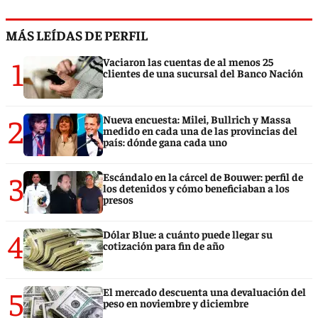
MÁS LEÍDAS DE PERFIL
1
Vaciaron las cuentas de al menos 25
clientes de una sucursal del Banco Nación
2
Nueva encuesta: Milei, Bullrich y Massa
medido en cada una de las provincias del
país: dónde gana cada uno
3
Escándalo en la cárcel de Bouwer: perfil de
los detenidos y cómo beneficiaban a los
presos
4
Dólar Blue: a cuánto puede llegar su
cotización para fin de año
5
El mercado descuenta una devaluación del
peso en noviembre y diciembre