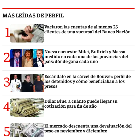
MÁS LEÍDAS DE PERFIL
1
Vaciaron las cuentas de al menos 25
clientes de una sucursal del Banco Nación
2
Nueva encuesta: Milei, Bullrich y Massa
medido en cada una de las provincias del
país: dónde gana cada uno
3
Escándalo en la cárcel de Bouwer: perfil de
los detenidos y cómo beneficiaban a los
presos
4
Dólar Blue: a cuánto puede llegar su
cotización para fin de año
5
El mercado descuenta una devaluación del
peso en noviembre y diciembre