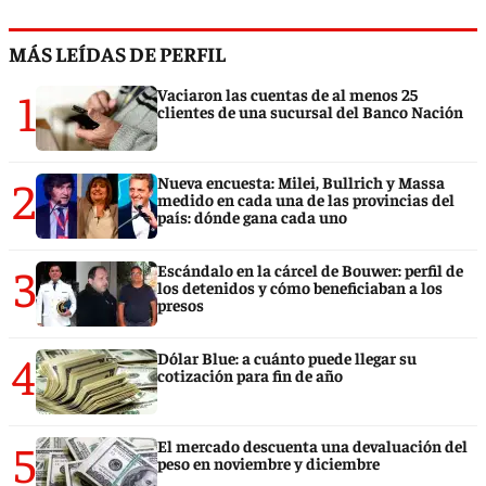
MÁS LEÍDAS DE PERFIL
1
Vaciaron las cuentas de al menos 25
clientes de una sucursal del Banco Nación
2
Nueva encuesta: Milei, Bullrich y Massa
medido en cada una de las provincias del
país: dónde gana cada uno
3
Escándalo en la cárcel de Bouwer: perfil de
los detenidos y cómo beneficiaban a los
presos
4
Dólar Blue: a cuánto puede llegar su
cotización para fin de año
5
El mercado descuenta una devaluación del
peso en noviembre y diciembre