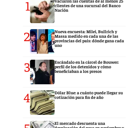
1
Vaciaron las cuentas de al menos 25
clientes de una sucursal del Banco
Nación
2
Nueva encuesta: Milei, Bullrich y
Massa medido en cada una de las
provincias del país: dónde gana cada
uno
3
Escándalo en la cárcel de Bouwer:
perfil de los detenidos y cómo
beneficiaban a los presos
4
Dólar Blue: a cuánto puede llegar su
cotización para fin de año
5
El mercado descuenta una
devaluación del peso en noviembre y