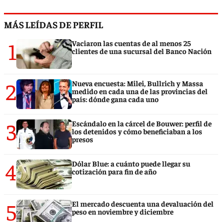
MÁS LEÍDAS DE PERFIL
1
Vaciaron las cuentas de al menos 25
clientes de una sucursal del Banco Nación
2
Nueva encuesta: Milei, Bullrich y Massa
medido en cada una de las provincias del
país: dónde gana cada uno
3
Escándalo en la cárcel de Bouwer: perfil de
los detenidos y cómo beneficiaban a los
presos
4
Dólar Blue: a cuánto puede llegar su
cotización para fin de año
5
El mercado descuenta una devaluación del
peso en noviembre y diciembre