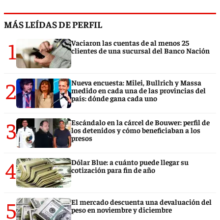
MÁS LEÍDAS DE PERFIL
1
Vaciaron las cuentas de al menos 25
clientes de una sucursal del Banco Nación
2
Nueva encuesta: Milei, Bullrich y Massa
medido en cada una de las provincias del
país: dónde gana cada uno
3
Escándalo en la cárcel de Bouwer: perfil de
los detenidos y cómo beneficiaban a los
presos
4
Dólar Blue: a cuánto puede llegar su
cotización para fin de año
5
El mercado descuenta una devaluación del
peso en noviembre y diciembre