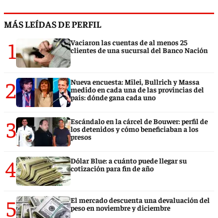
MÁS LEÍDAS DE PERFIL
1
Vaciaron las cuentas de al menos 25
clientes de una sucursal del Banco Nación
2
Nueva encuesta: Milei, Bullrich y Massa
medido en cada una de las provincias del
país: dónde gana cada uno
3
Escándalo en la cárcel de Bouwer: perfil de
los detenidos y cómo beneficiaban a los
presos
4
Dólar Blue: a cuánto puede llegar su
cotización para fin de año
5
El mercado descuenta una devaluación del
peso en noviembre y diciembre