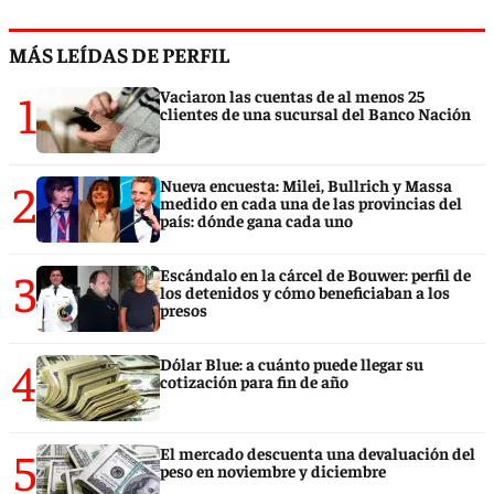
MÁS LEÍDAS DE PERFIL
1
Vaciaron las cuentas de al menos 25
clientes de una sucursal del Banco Nación
2
Nueva encuesta: Milei, Bullrich y Massa
medido en cada una de las provincias del
país: dónde gana cada uno
3
Escándalo en la cárcel de Bouwer: perfil de
los detenidos y cómo beneficiaban a los
presos
4
Dólar Blue: a cuánto puede llegar su
cotización para fin de año
5
El mercado descuenta una devaluación del
peso en noviembre y diciembre